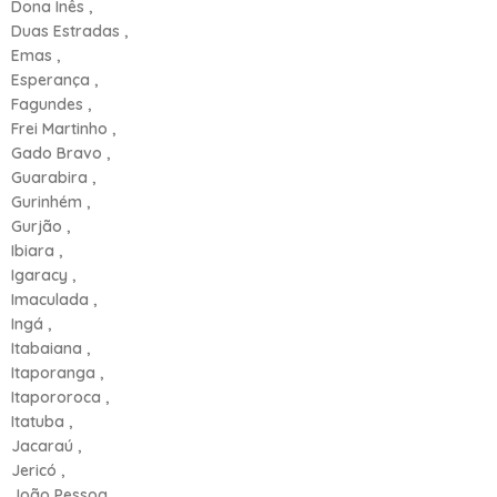
Dona Inês ,
Duas Estradas ,
Emas ,
Esperança ,
Fagundes ,
Frei Martinho ,
Gado Bravo ,
Guarabira ,
Gurinhém ,
Gurjão ,
Ibiara ,
Igaracy ,
Imaculada ,
Ingá ,
Itabaiana ,
Itaporanga ,
Itapororoca ,
Itatuba ,
Jacaraú ,
Jericó ,
João Pessoa ,