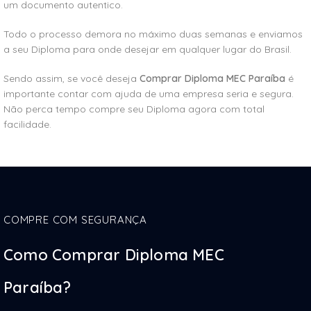
um documento autentico.
Todo o processo demora no máximo duas semanas e enviamos
a seu Diploma para onde desejar em qualquer lugar do Brasil.
Sendo assim, se você deseja
Comprar Diploma MEC Paraíba
é
importante contar com ajuda de uma empresa seria e segura.
Não perca tempo compre seu Diploma agora com total
facilidade.
COMPRE COM SEGURANÇA
Como Comprar Diploma MEC
Paraíba?