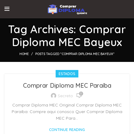
Tag Archives: Comprar
Diploma MEC Bayeux
HOME
POSTS TAGGED "COMPRAR DIPLOMA MEC BAYEUX"
ESTADOS
Comprar Diploma MEC Paraíba
0
Secreto
Comprar Diploma MEC Original Comprar Diploma MEC
Paraíba: Compre aqui conosco Quer Comprar Diploma
MEC Para...
CONTINUE READING