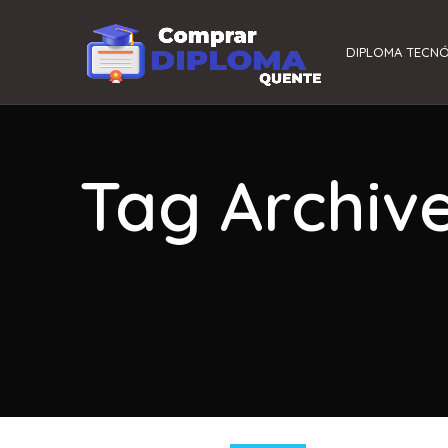
DIPLOMA TECN
Tag Archiv