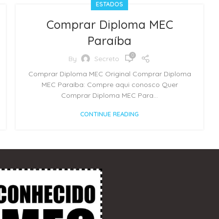
ESTADOS
Comprar Diploma MEC
Paraíba
0
By
Secreto
Comprar Diploma MEC Original Comprar Diploma
MEC Paraíba: Compre aqui conosco Quer
Comprar Diploma MEC Para...
CONTINUE READING