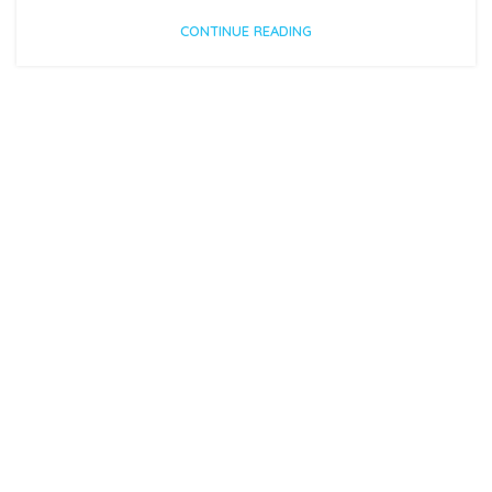
CONTINUE READING