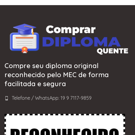
Compre seu diploma original
reconhecido pelo MEC de forma
facilitada e segura
Telefone / WhatsApp: 19 9 7117-9859