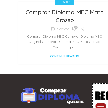
ESTADOS
Comprar Diploma MEC Mato
Grosso
0
By
Secreto
Comprar Diploma MEC Comprar Diploma MEC
Original Comprar Diploma MEC Mato Grosso:
Compre aqui ...
CONTINUE READING