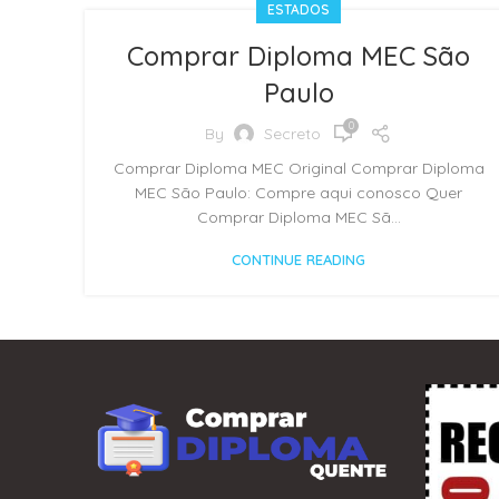
ESTADOS
Comprar Diploma MEC São
Paulo
0
By
Secreto
Comprar Diploma MEC Original Comprar Diploma
MEC São Paulo: Compre aqui conosco Quer
Comprar Diploma MEC Sã...
CONTINUE READING