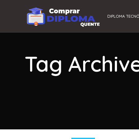
DIPLOMA TECN
Tag Archiv