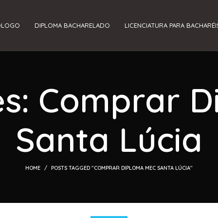
ÓLOGO
DIPLOMA BACHARELADO
LICENCIATURA PARA BACHARÉI
es: Comprar 
Santa Lúcia
HOME
POSTS TAGGED "COMPRAR DIPLOMA MEC SANTA LÚCIA"