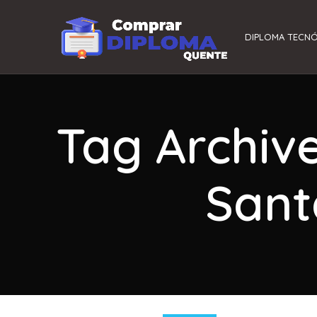
DIPLOMA TECN
Tag Archiv
Sant