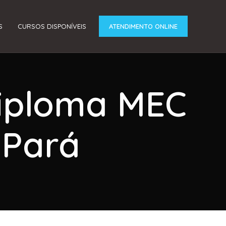
S
CURSOS DISPONÍVEIS
ATENDIMENTO ONLINE
Diploma MEC
 Pará