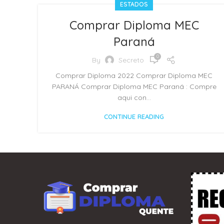
ESTADOS
Comprar Diploma MEC
Paraná
0
By
Secreto
Comprar Diploma 2022 Comprar Diploma MEC
PARANÁ Comprar Diploma MEC Paraná : Compre
aqui con...
CONTINUE READING