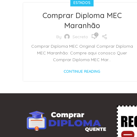
ESTADOS
Comprar Diploma MEC
Maranhão
0
By
Secreto
Comprar Diploma MEC Original Comprar Diploma
MEC Maranhão: Compre aqui conosco Quer
Comprar Diploma MEC Mar...
CONTINUE READING