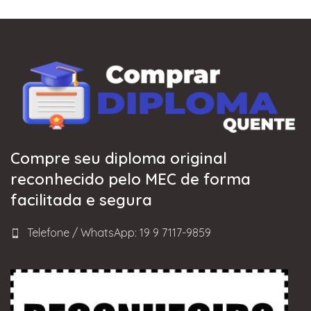
Compre seu diploma original
reconhecido pelo MEC de forma
facilitada e segura
Telefone / WhatsApp: 19 9 7117-9859