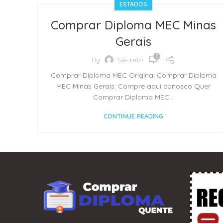
ESTADOS
Comprar Diploma MEC Minas
Gerais
0
By
Secreto
Comprar Diploma MEC Original Comprar Diploma
MEC Minas Gerais: Compre aqui conosco Quer
Comprar Diploma MEC...
CONTINUE READING