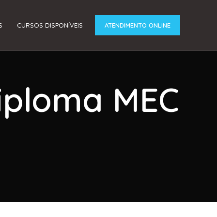
S
CURSOS DISPONÍVEIS
ATENDIMENTO ONLINE
Diploma MEC