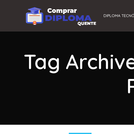
DIPLOMA TECN
Tag Archiv