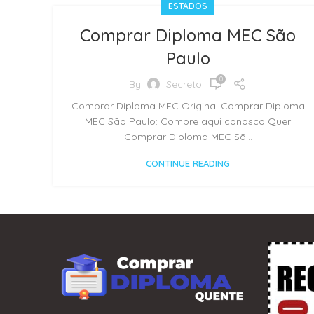
ESTADOS
Comprar Diploma MEC São
Paulo
0
By
Secreto
Comprar Diploma MEC Original Comprar Diploma
MEC São Paulo: Compre aqui conosco Quer
Comprar Diploma MEC Sã...
CONTINUE READING