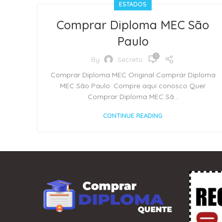
ESTADOS
Comprar Diploma MEC São
Paulo
0
By
Secreto
Comprar Diploma MEC Original Comprar Diploma
MEC São Paulo: Compre aqui conosco Quer
Comprar Diploma MEC Sã...
CONTINUE READING