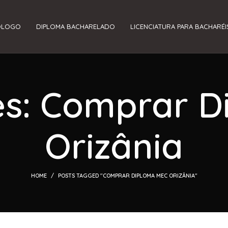
ÓLOGO
DIPLOMA BACHARELADO
LICENCIATURA PARA BACHARÉI
es: Comprar 
Orizânia
HOME
POSTS TAGGED "COMPRAR DIPLOMA MEC ORIZÂNIA"