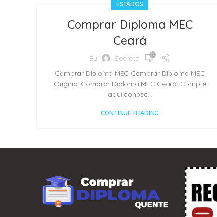
ESTADOS
Comprar Diploma MEC
Ceará
0
By
Secreto
Comprar Diploma MEC Comprar Diploma MEC
Original Comprar Diploma MEC Ceará: Compre
aqui conosc...
CONTINUE READING