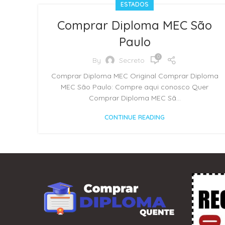
ESTADOS
Comprar Diploma MEC São
Paulo
0
By
Secreto
Comprar Diploma MEC Original Comprar Diploma
MEC São Paulo: Compre aqui conosco Quer
Comprar Diploma MEC Sã...
CONTINUE READING