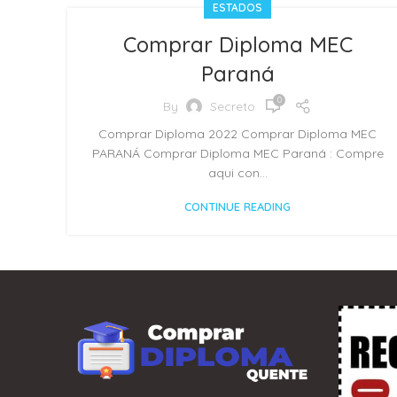
ESTADOS
Comprar Diploma MEC
Paraná
0
By
Secreto
Comprar Diploma 2022 Comprar Diploma MEC
PARANÁ Comprar Diploma MEC Paraná : Compre
aqui con...
CONTINUE READING