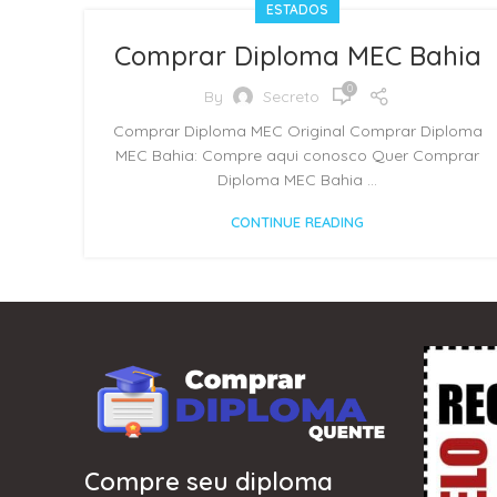
ESTADOS
Comprar Diploma MEC Bahia
0
By
Secreto
Comprar Diploma MEC Original Comprar Diploma
MEC Bahia: Compre aqui conosco Quer Comprar
Diploma MEC Bahia ...
CONTINUE READING
Compre seu diploma