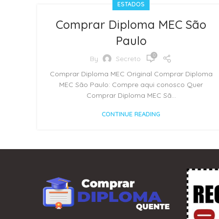
ESTADOS
Comprar Diploma MEC São
Paulo
0
By
Secreto
Comprar Diploma MEC Original Comprar Diploma
MEC São Paulo: Compre aqui conosco Quer
Comprar Diploma MEC Sã...
CONTINUE READING