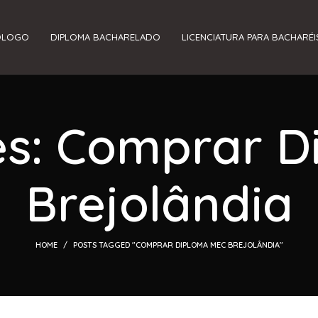
ÓLOGO
DIPLOMA BACHARELADO
LICENCIATURA PARA BACHARÉI
es: Comprar 
Brejolândia
HOME
POSTS TAGGED "COMPRAR DIPLOMA MEC BREJOLÂNDIA"