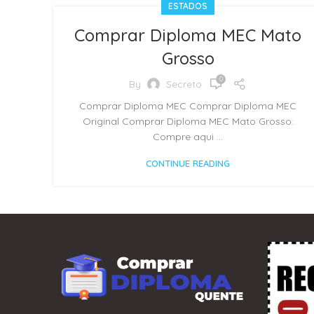
ESTADOS
Comprar Diploma MEC Mato
Grosso
0
By
Secreto
Comprar Diploma MEC Comprar Diploma MEC
Original Comprar Diploma MEC Mato Grosso:
Compre aqui ...
CONTINUE READING