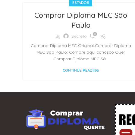
ESTADOS
Comprar Diploma MEC São
Paulo
0
By
Secreto
Comprar Diploma MEC Original Comprar Diploma
MEC São Paulo: Compre aqui conosco Quer
Comprar Diploma MEC Sã...
CONTINUE READING