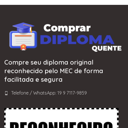
Compre seu diploma original
reconhecido pelo MEC de forma
facilitada e segura
Telefone / WhatsApp: 19 9 7117-9859