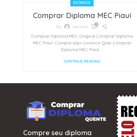
ESTADOS
Comprar Diploma MEC Piauí
0
By
Secreto
Comprar Diploma MEC Original Comprar Diploma
MEC Piauí: Compre aqui conosco Quer Comprar
Diploma MEC Piauí ...
CONTINUE READING
Compre seu diploma