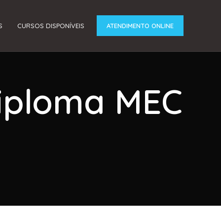
S
CURSOS DISPONÍVEIS
ATENDIMENTO ONLINE
Diploma MEC