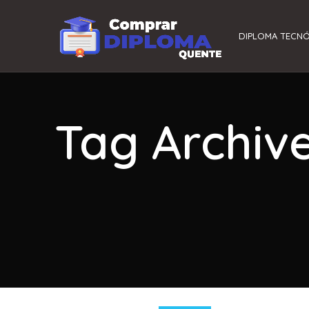
DIPLOMA TECN
Tag Archiv