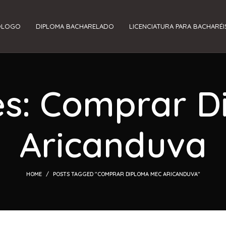
ÓLOGO
DIPLOMA BACHARELADO
LICENCIATURA PARA BACHARÉI
es: Comprar 
Aricanduva
HOME
POSTS TAGGED "COMPRAR DIPLOMA MEC ARICANDUVA"