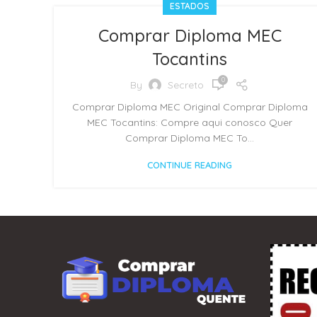
ESTADOS
Comprar Diploma MEC
Tocantins
0
By
Secreto
Comprar Diploma MEC Original Comprar Diploma
MEC Tocantins: Compre aqui conosco Quer
Comprar Diploma MEC To...
CONTINUE READING