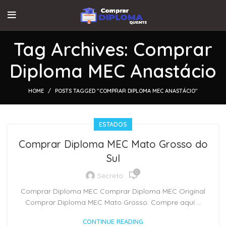
Tag Archives: Comprar
Diploma MEC Anastácio
HOME
POSTS TAGGED "COMPRAR DIPLOMA MEC ANASTÁCIO"
ESTADOS
Comprar Diploma MEC Mato Grosso do
Sul
0
Secreto
Comprar Diploma MEC Comprar Diploma MEC Original
Comprar Diploma MEC Mato Grosso: Compre aqui ...
CONTINUE READING