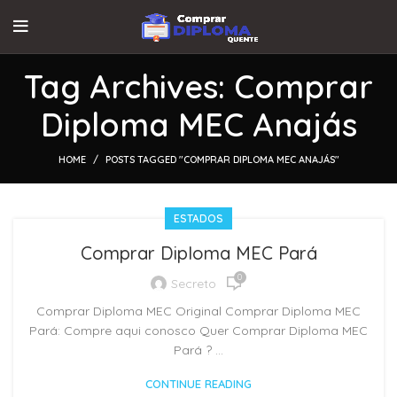
Tag Archives: Comprar
Diploma MEC Anajás
HOME
POSTS TAGGED "COMPRAR DIPLOMA MEC ANAJÁS"
ESTADOS
Comprar Diploma MEC Pará
0
Secreto
Comprar Diploma MEC Original Comprar Diploma MEC
Pará: Compre aqui conosco Quer Comprar Diploma MEC
Pará ? ...
CONTINUE READING