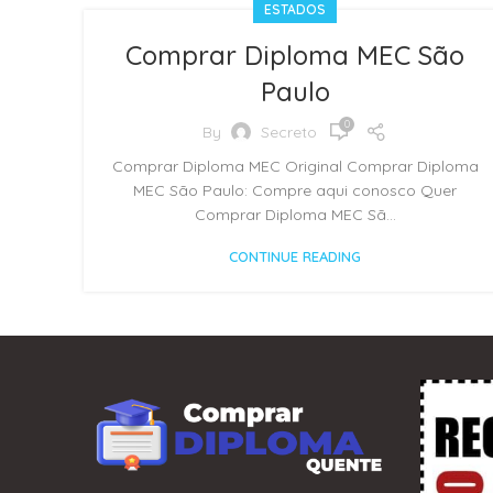
ESTADOS
Comprar Diploma MEC São
Paulo
0
By
Secreto
Comprar Diploma MEC Original Comprar Diploma
MEC São Paulo: Compre aqui conosco Quer
Comprar Diploma MEC Sã...
CONTINUE READING