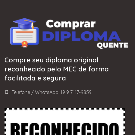
Compre seu diploma original
reconhecido pelo MEC de forma
facilitada e segura
Telefone / WhatsApp: 19 9 7117-9859