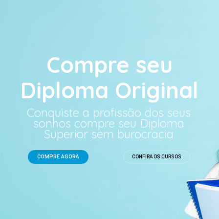
Compre seu
Diploma Original
Conquiste a profissão dos seus
sonhos compre seu Diploma
Superior sem burocracia
COMPRE AGORA
CONFIRA OS CURSOS